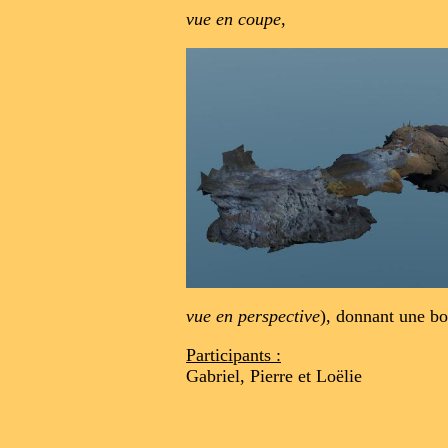
vue en coupe
,
vue en perspective
), donnant une bo
Participants :
Gabriel, Pierre et Loëlie