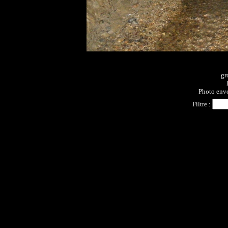
gr
Photo envo
Filtre :