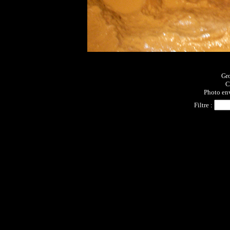
Gro
C
Photo en
Filtre :